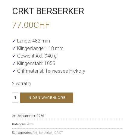
CRKT BERSERKER
77.00
CHF
✓
Länge: 482 mm
✓
Klingenlänge: 118 mm
✓
Gewicht Axt: 940 g
✓
Klingenstahl: 1055
✓
Griffmaterial: Tennessee Hickory
2 vorrätig
IN DEN WARENKORB
Artikelnummer:
2736
Kategorie:
Äxte
Schlagwörter:
Axt
,
berserker
,
CRKT