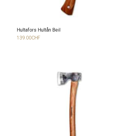
Hultafors Hultån Beil
139.00
CHF