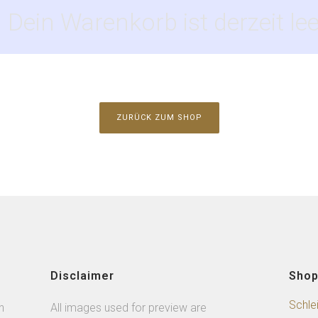
Dein Warenkorb ist derzeit lee
ZURÜCK ZUM SHOP
Disclaimer
Sho
Schle
n
All images used for preview are