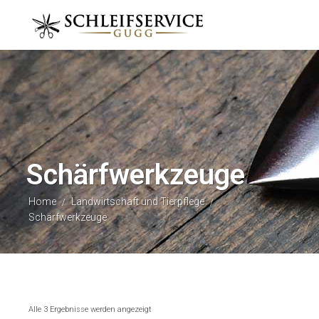
Schärfwerkzeuge
Home
Landwirtschaft und Tierpflege
/
/
Schärfwerkzeuge
Alle 3 Ergebnisse werden angezeigt