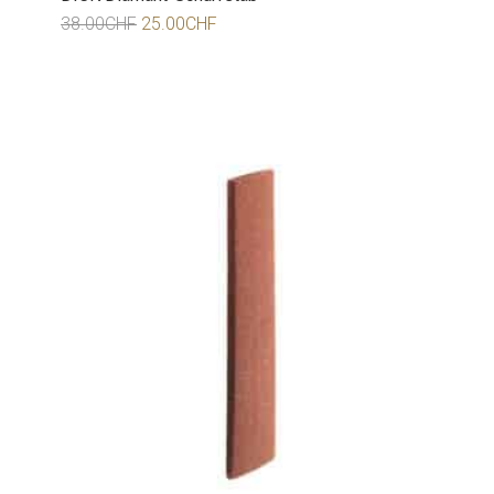
38.00
CHF
25.00
CHF