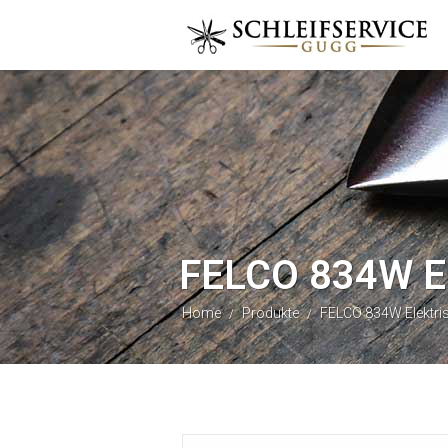
FELCO 834W El
Home
Produkte
FELCO 834W Elektri
/
/