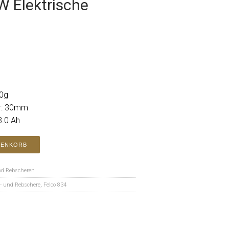
 Elektrische
80g
r: 30mm
3.0 Ah
RENKORB
nd Rebscheren
- und Rebschere
,
Felco 834