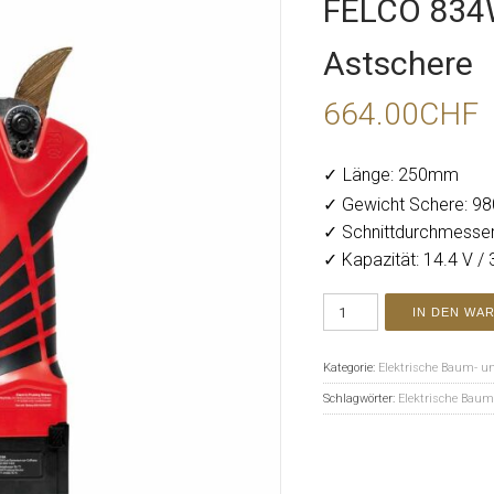
FELCO 834W
Astschere
664.00
CHF
✓
Länge: 250mm
✓ Gewicht Schere: 9
✓ Schnittdurchmesse
✓ Kapazität: 14.4 V / 
IN DEN WA
Kategorie:
Elektrische Baum- u
Schlagwörter:
Elektrische Baum