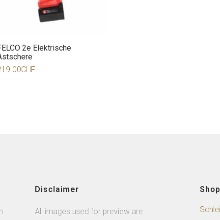
FELCO 2e Elektrische
Astschere
219.00
CHF
Disclaimer
Sho
Schle
n
All images used for preview are