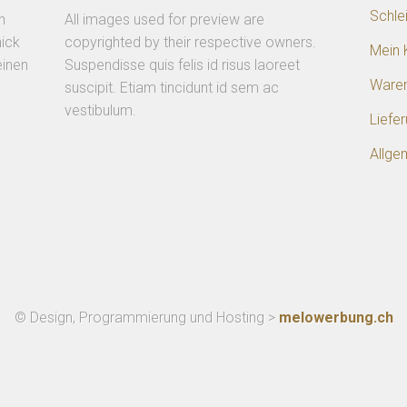
Schle
n
All images used for preview are
ick
copyrighted by their respective owners.
Mein 
einen
Suspendisse quis felis id risus laoreet
Ware
suscipit. Etiam tincidunt id sem ac
vestibulum.
Liefe
Allge
© Design, Programmierung und Hosting >
melowerbung.ch