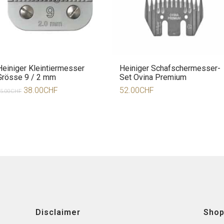
Heiniger Kleintiermesser
Heiniger Schafschermesser-
Grösse 9 / 2 mm
Set Ovina Premium
38.00
CHF
52.00
CHF
5.00
CHF
Disclaimer
Sho