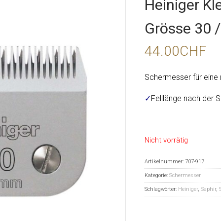
Heiniger Kl
Grösse 30 
44.00
CHF
Schermesser für eine 
✓
Felllänge nach der
Nicht vorrätig
Artikelnummer:
707-917
Kategorie:
Schermesser
Schlagwörter:
Heiniger
,
Saphir
,