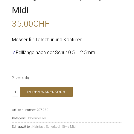
Midi
35.00
CHF
Messer für Teilschur und Konturen
✓
Felllänge nach der Schur 0.5 – 2.5mm
2 vorrätig
IN DEN WARENKORB
Artikelnummer:
707-260
Kategorie:
Schermesser
Schlagwörter:
Heiniger
,
Scherkopf
,
Style Midi