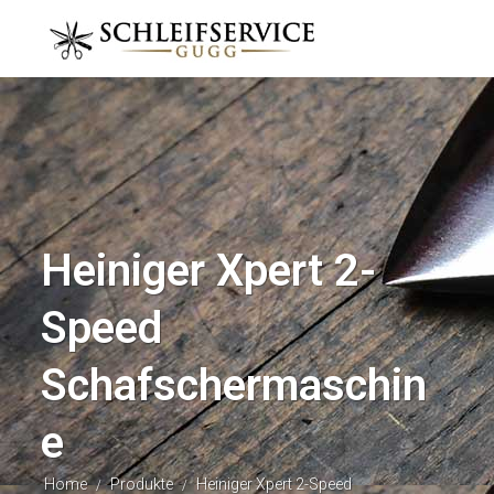
Heiniger Xpert 2-
Speed
Schafschermaschin
e
Home
Produkte
Heiniger Xpert 2-Speed
/
/