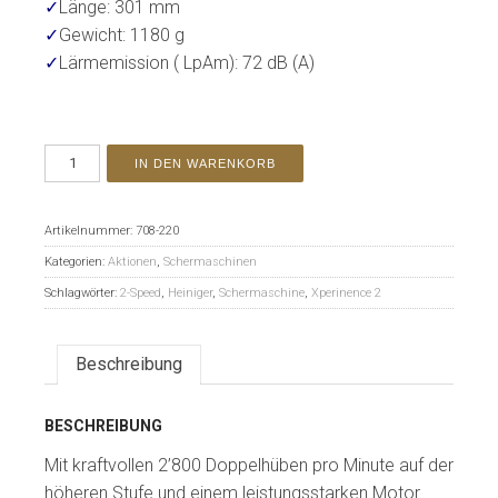
✓
Länge: 301 mm
✓
Gewicht: 1180 g
✓
Lärmemission ( LpAm): 72 dB (A)
IN DEN WARENKORB
Artikelnummer:
708-220
Kategorien:
Aktionen
,
Schermaschinen
Schlagwörter:
2-Speed
,
Heiniger
,
Schermaschine
,
Xperinence 2
Beschreibung
BESCHREIBUNG
Mit kraftvollen 2’800 Doppelhüben pro Minute auf der
höheren Stufe und einem leistungsstarken Motor