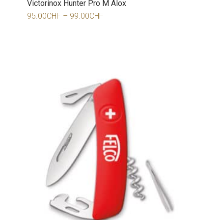
Victorinox Hunter Pro M Alox
95.00
CHF
–
99.00
CHF