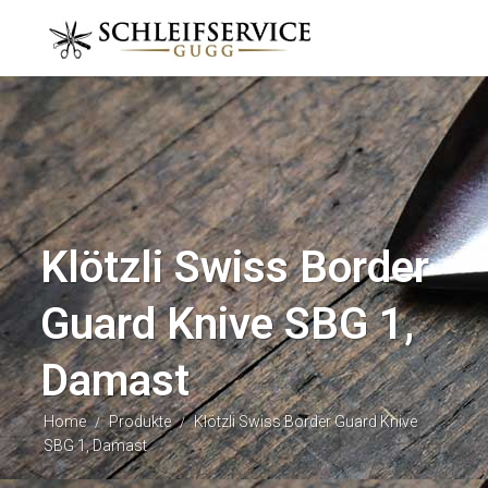
Klötzli Swiss Border
Guard Knive SBG 1,
Damast
Home
Produkte
Klötzli Swiss Border Guard Knive
/
/
SBG 1, Damast