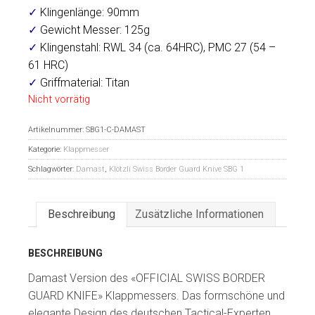
✓
Klingenlänge: 90mm
✓
Gewicht Messer: 125g
✓
Klingenstahl: RWL 34 (ca. 64HRC), PMC 27 (54 –
61 HRC)
✓
Griffmaterial: Titan
Nicht vorrätig
Artikelnummer:
SBG1-C-DAMAST
Kategorie:
Klappmesser
Schlagwörter:
Damast
,
Klötzli Swiss Border Guard Knive SBG 1
Beschreibung
Zusätzliche Informationen
BESCHREIBUNG
Damast Version des «OFFICIAL SWISS BORDER
GUARD KNIFE» Klappmessers. Das formschöne und
elegante Design des deutschen Tactical-Experten