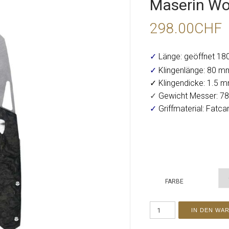
Maserin Wo
298.00
CHF
✓
Länge: geöffnet 1
✓
Klingenlänge: 80 m
✓ Klingendicke: 1.5 
✓
Gewicht Messer: 78
✓
Griffmaterial: Fatca
FARBE
IN DEN WA