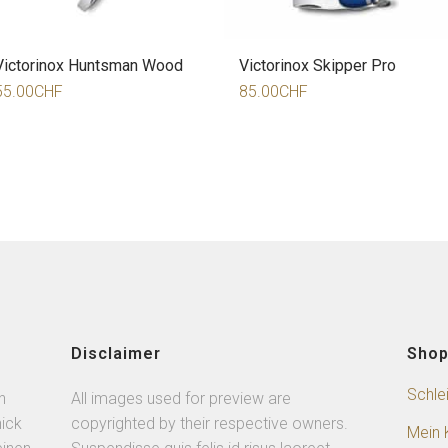
Victorinox Huntsman Wood
Victorinox Skipper Pro
55.00
CHF
85.00
CHF
Disclaimer
Sho
Schle
n
All images used for preview are
ick
copyrighted by their respective owners.
Mein 