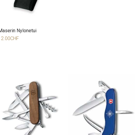
Maserin Nylonetui
12.00
CHF