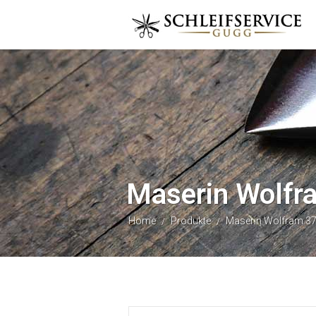
Maserin Wolfr
Home
Produkte
Maserin Wolfram 3
/
/