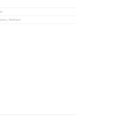
er
serin
,
Wolfram