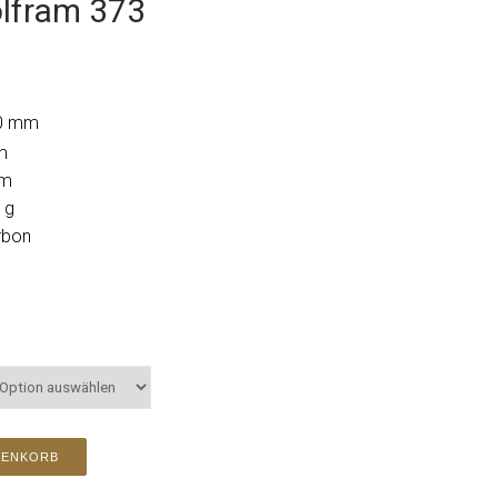
lfram 373
80 mm
m
mm
 g
rbon
RENKORB