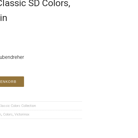
Classic SD Colors,
in
aubendreher
RENKORB
Classic Colors Collection
n
,
Colors
,
Victorinox