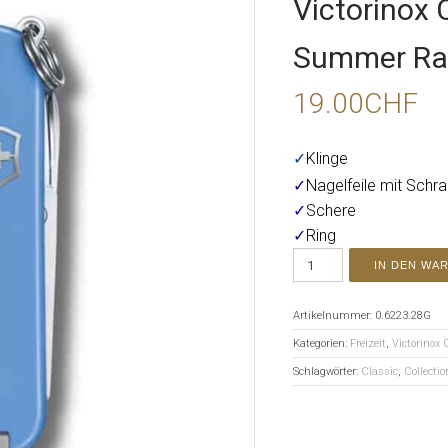
Victorinox 
Summer Ra
19.00
CHF
✓
Klinge
✓
Nagelfeile mit Schr
✓
Schere
✓
Ring
IN DEN WA
Artikelnummer:
0.6223.28G
Kategorien:
Freizeit
,
Victorinox 
Schlagwörter:
Classic
,
Collectio