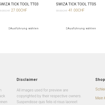
SWIZA TICK TOOL TT03
SWIZA TICK TOOL TT05
27.00
CHF
41.00
CHF
9.00
CHF
59.00
CHF
Ausführung wählen
Ausführung wählen
Disclaimer
Sho
Schle
n
All images used for preview are
ick
copyrighted by their respective owners.
Mein 
einen
Suspendisse quis felis id risus laoreet