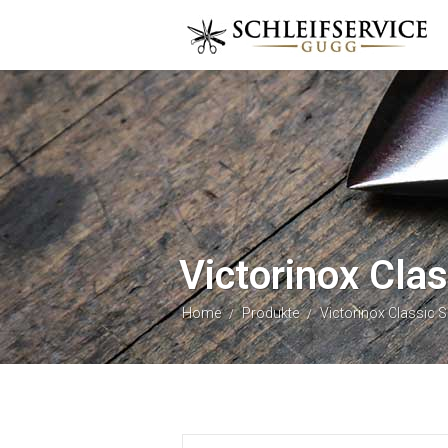
Victorinox Cla
Home
Produkte
Victorinox Classic 
/
/