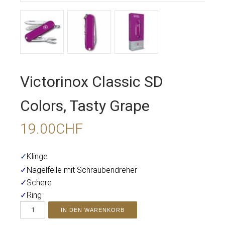
Victorinox Classic SD
Colors, Tasty Grape
19.00
CHF
✓
Klinge
✓
Nagelfeile mit Schraubendreher
✓
Schere
✓
Ring
IN DEN WARENKORB