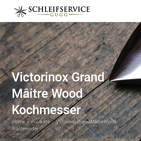
Victorinox Grand
Mâitre Wood
Kochmesser
Home
Produkte
Victorinox Grand Mâitre Wood
/
/
Kochmesser