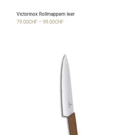
Victorinox Rollmappem leer
79.00
CHF
–
99.00
CHF