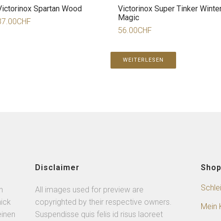
Victorinox Spartan Wood
Victorinox Super Tinker Winte
Magic
37.00
CHF
56.00
CHF
WEITERLESEN
Disclaimer
Sho
Schle
n
All images used for preview are
ick
copyrighted by their respective owners.
Mein 
einen
Suspendisse quis felis id risus laoreet