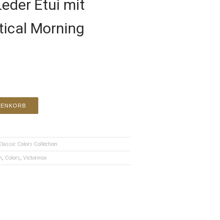
Leder Etui mit
tical Morning
RENKORB
Classic Colors Collection
n
,
Colors
,
Victorinox