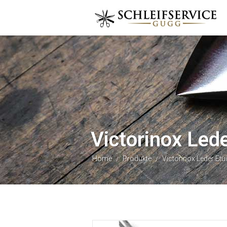
Victorinox Lede
Home
Produkte
Victorinox Leder Etu
/
/