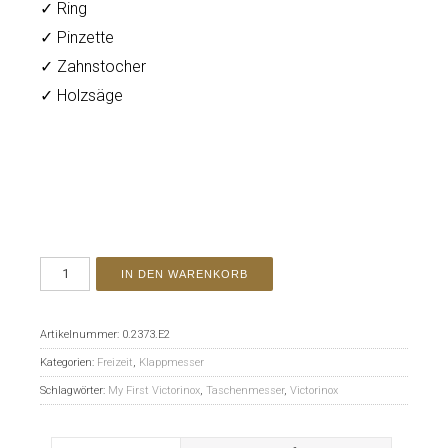
✓ Ring
✓ Pinzette
✓ Zahnstocher
✓ Holzsäge
IN DEN WARENKORB
Artikelnummer:
0.2373.E2
Kategorien:
Freizeit
,
Klappmesser
Schlagwörter:
My First Victorinox
,
Taschenmesser
,
Victorinox