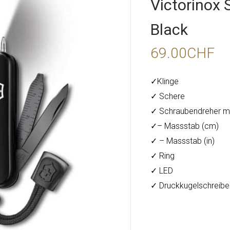
Victorinox 
Black
69.00
CHF
✓Klinge
✓ Schere
✓ Schraubendreher mi
✓– Massstab (cm)
✓ – Massstab (in)
✓ Ring
✓ LED
✓ Druckkugelschreibe