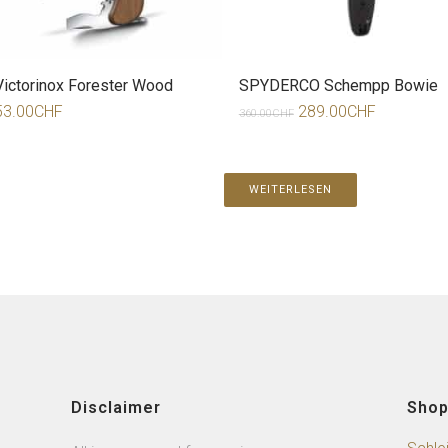
Victorinox Forester Wood
SPYDERCO Schempp Bowie
53.00
CHF
289.00
CHF
360.00
CHF
WEITERLESEN
Disclaimer
Sho