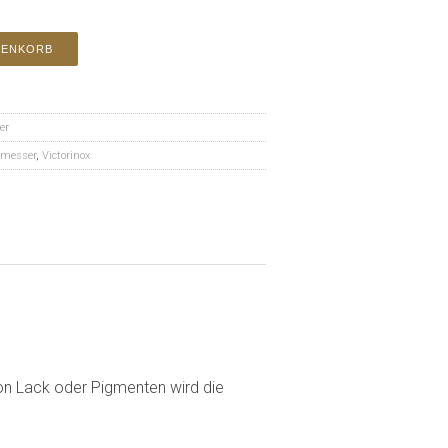
RENKORB
er
messer
,
Victorinox
von Lack oder Pigmenten wird die