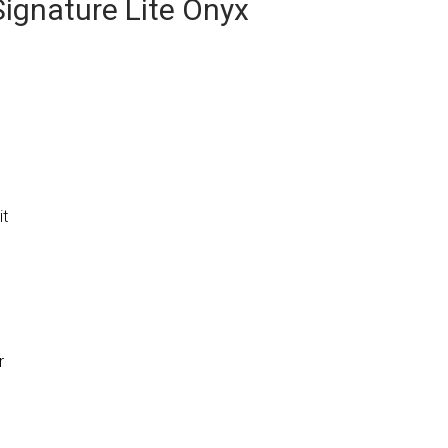
Signature Lite Onyx
t
r