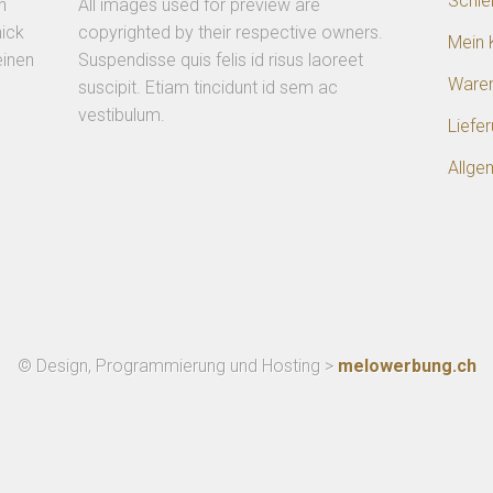
Schle
n
All images used for preview are
ick
copyrighted by their respective owners.
Mein 
einen
Suspendisse quis felis id risus laoreet
Ware
suscipit. Etiam tincidunt id sem ac
vestibulum.
Liefe
Allge
© Design, Programmierung und Hosting >
melowerbung.ch