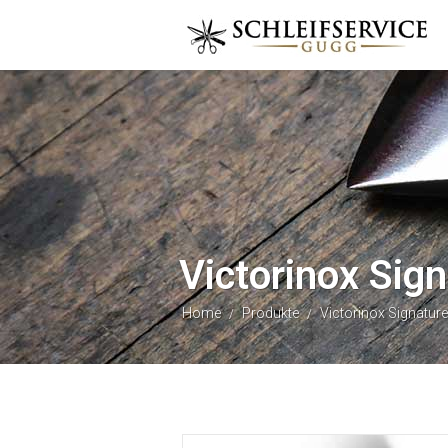
Victorinox Sig
Home
Produkte
Victorinox Signature
/
/