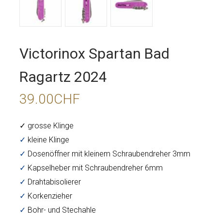
Victorinox Spartan Bad
Ragartz 2024
39.00
CHF
✓ g
rosse Klinge
✓
kleine Klinge
✓
Dosenöffner mit
kleinem Schraubendreher 3mm
✓
Kapselheber mit
Schraubendreher 6mm
✓
Drahtabisolierer
✓
Korkenzieher
✓
Bohr- und Stechahle