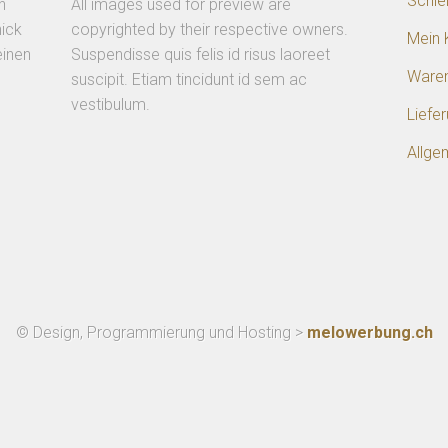
Schle
n
All images used for preview are
ick
copyrighted by their respective owners.
Mein 
einen
Suspendisse quis felis id risus laoreet
Ware
suscipit. Etiam tincidunt id sem ac
vestibulum.
Liefe
Allge
© Design, Programmierung und Hosting >
melowerbung.ch