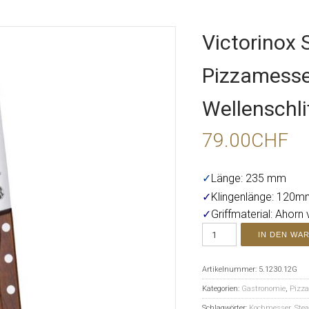
Victorinox 
Pizzamesser
Wellenschli
79.00
CHF
✓
Länge: 235 mm
✓
Klingenlänge: 120m
✓
Griffmaterial: Ahorn 
IN DEN WA
Artikelnummer:
5.1230.12G
Kategorien:
Gastronomie
,
Pizza
Schlagwörter:
Kochmesser
,
Ste