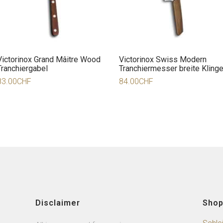
Victorinox Grand Mâitre Wood
Victorinox Swiss Modern
Tranchiergabel
Tranchiermesser breite Kling
83.00
CHF
84.00
CHF
Disclaimer
Sho