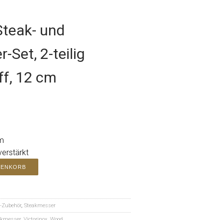
Steak- und
-Set, 2-teilig
ff, 12 cm
m
verstärkt
RENKORB
-Zubehör
,
Steakmesser
akmesser
,
Victorinox
,
Wood