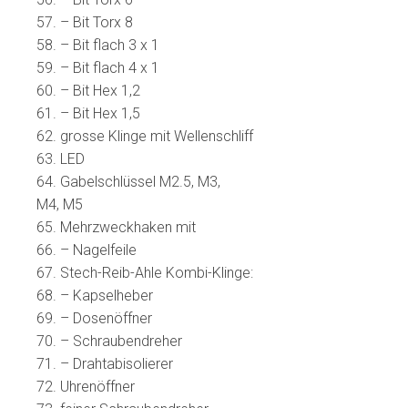
57. – Bit Torx 8
58. – Bit flach 3 x 1
59. – Bit flach 4 x 1
60. – Bit Hex 1,2
61. – Bit Hex 1,5
62. grosse Klinge mit Wellenschliff
63. LED
64. Gabelschlüssel M2.5, M3,
M4, M5
65. Mehrzweckhaken mit
66. – Nagelfeile
67. Stech-Reib-Ahle Kombi-Klinge:
68. – Kapselheber
69. – Dosenöffner
70. – Schraubendreher
71. – Drahtabisolierer
72. Uhrenöffner