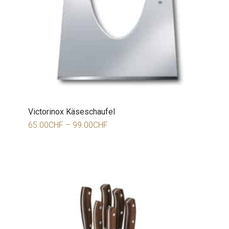
Victorinox Käseschaufel
65.00
CHF
–
99.00
CHF