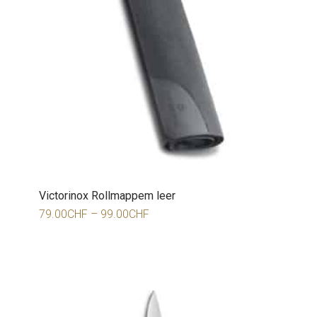
Victorinox Rollmappem leer
79.00
CHF
–
99.00
CHF