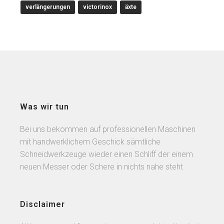
verlängerungen
victorinox
äxte
Was wir tun
Bei uns bekommen auf professionellen Maschinen
mit handwerklichem Geschick sämtliche
Schneidwerkzeuge wieder einen Schliff der einem
neuen Messer oder Schere in nichts nahe steht
Disclaimer