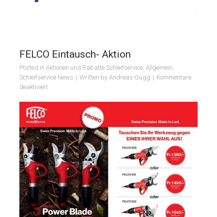
FELCO Eintausch- Aktion
Posted in
Aktionen und Rabatte Schleifservice
,
Allgemein
,
Schleifservice News
Written by
Andreas-Gugg
Kommentare
für
deaktiviert
FELCO
Eintausch-
Aktion