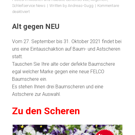
Schleifservice News
Written by
Andreas-Gugg
Kommentare
für
deaktiviert
FELCO
Eintauschaktion
Alt gegen NEU
Vom 27. September bis 31. Oktober 2021 findet bei
uns eine Eintauschaktion auf Baum- und Astscheren
statt.
Tauschen Sie Ihre alte oder defekte Baumschere
egal welcher Marke gegen eine neue FELCO
Baumschere ein.
Es stehen Ihnen drei Baumscheren und eine
Astschere zur Auswahl.
Zu den Scheren