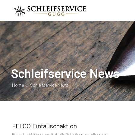
Schleifservice News
Home
Schleifservice News
/
FELCO Eintauschaktion
Posted in
Aktionen und Rabatte Schleifservice
,
Allgemein
,