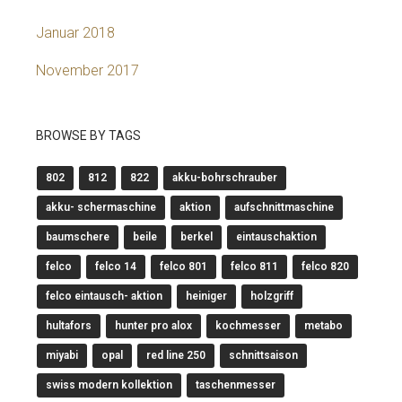
Januar 2018
November 2017
BROWSE BY TAGS
802
812
822
akku-bohrschrauber
akku- schermaschine
aktion
aufschnittmaschine
baumschere
beile
berkel
eintauschaktion
felco
felco 14
felco 801
felco 811
felco 820
felco eintausch- aktion
heiniger
holzgriff
hultafors
hunter pro alox
kochmesser
metabo
miyabi
opal
red line 250
schnittsaison
swiss modern kollektion
taschenmesser