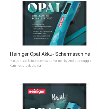
Heiniger Opal Akku- Schermaschine
Posted in
Schleifservice News
Written by
Andreas-Gugg
für
Kommentare deaktiviert
Heiniger
Opal
Akku-
Schermaschine