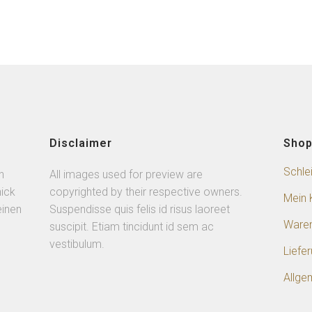
Disclaimer
Sho
Schle
n
All images used for preview are
ick
copyrighted by their respective owners.
Mein 
einen
Suspendisse quis felis id risus laoreet
Ware
suscipit. Etiam tincidunt id sem ac
vestibulum.
Liefe
Allge