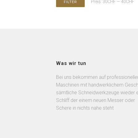
Preis:
30CHF
—
40CHF
FILTER
Was wir tun
Bei uns bekommen auf professionelle
Maschinen mit handwerklichem Gesch
sämtliche Schneidwerkzeuge wieder 
Schliff der einem neuen Messer oder
Schere in nichts nahe steht