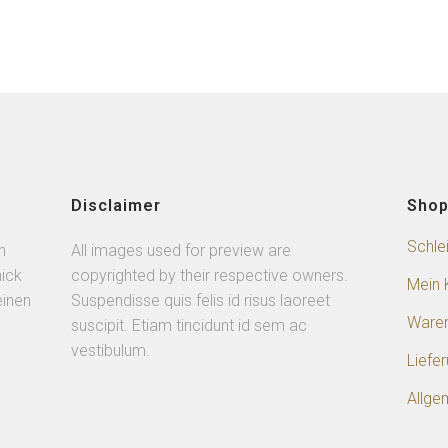
Disclaimer
Sho
Schle
n
All images used for preview are
ick
copyrighted by their respective owners.
Mein 
einen
Suspendisse quis felis id risus laoreet
Ware
suscipit. Etiam tincidunt id sem ac
vestibulum.
Liefe
Allge