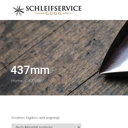
437mm
Home
437mm
/
Einzelnes Ergebnis wird angezeigt