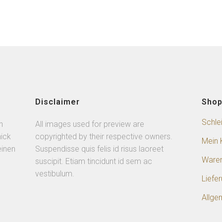
Disclaimer
Sho
Schle
n
All images used for preview are
ick
copyrighted by their respective owners.
Mein 
einen
Suspendisse quis felis id risus laoreet
Ware
suscipit. Etiam tincidunt id sem ac
vestibulum.
Liefe
Allge