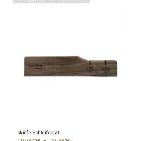
skinfe Schleifgerät
119.00
CHF
–
199.00
CHF