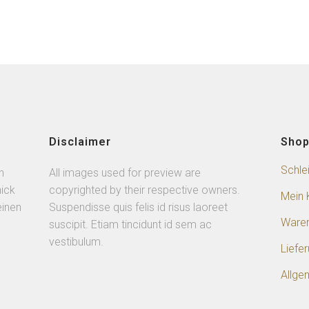
Disclaimer
Sho
Schle
n
All images used for preview are
ick
copyrighted by their respective owners.
Mein 
einen
Suspendisse quis felis id risus laoreet
Ware
suscipit. Etiam tincidunt id sem ac
vestibulum.
Liefe
Allge