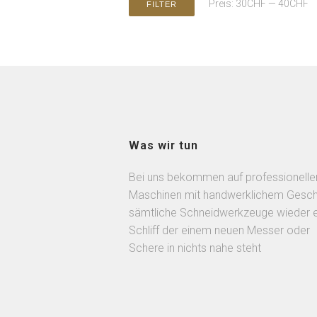
Preis:
30CHF
—
40CHF
FILTER
Was wir tun
Bei uns bekommen auf professionelle
Maschinen mit handwerklichem Gesch
sämtliche Schneidwerkzeuge wieder 
Schliff der einem neuen Messer oder
Schere in nichts nahe steht