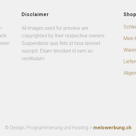
Disclaimer
Sho
Schle
n
All images used for preview are
ick
copyrighted by their respective owners.
Mein 
einen
Suspendisse quis felis id risus laoreet
Ware
suscipit. Etiam tincidunt id sem ac
vestibulum.
Liefe
Allge
© Design, Programmierung und Hosting >
melowerbung.ch