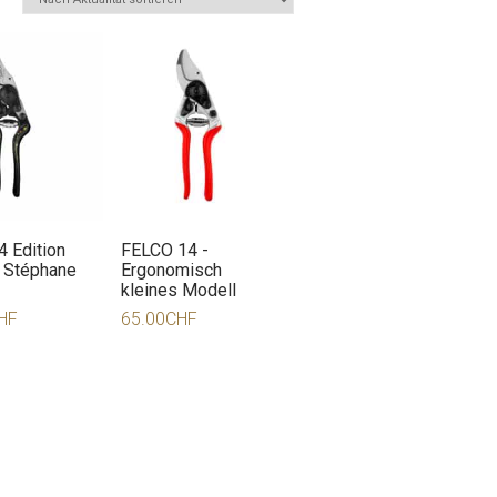
 Edition
FELCO 14 -
 Stéphane
Ergonomisch
kleines Modell
HF
65.00
CHF