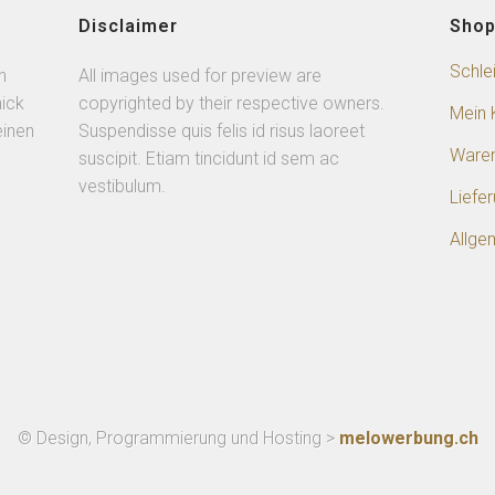
Disclaimer
Sho
Schle
n
All images used for preview are
ick
copyrighted by their respective owners.
Mein 
einen
Suspendisse quis felis id risus laoreet
Ware
suscipit. Etiam tincidunt id sem ac
vestibulum.
Liefe
Allge
© Design, Programmierung und Hosting >
melowerbung.ch