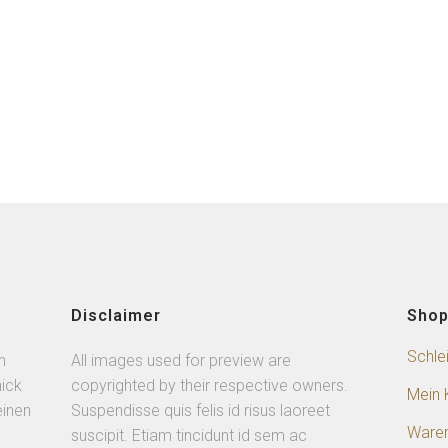
Disclaimer
Sho
Schle
n
All images used for preview are
ick
copyrighted by their respective owners.
Mein 
einen
Suspendisse quis felis id risus laoreet
Ware
suscipit. Etiam tincidunt id sem ac