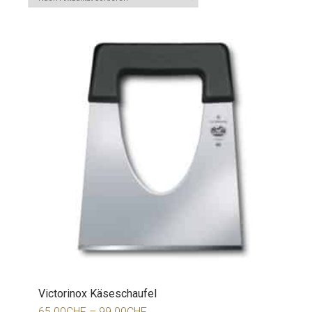
Victorinox Käseschaufel
65.00
CHF
–
99.00
CHF