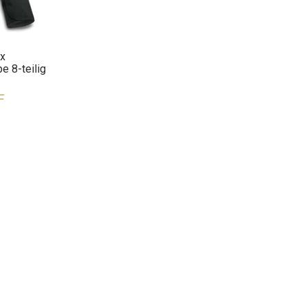
ox
e 8-teilig
F