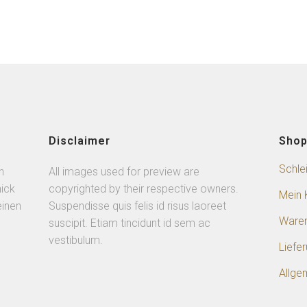
Disclaimer
Sho
Schle
n
All images used for preview are
ick
copyrighted by their respective owners.
Mein 
einen
Suspendisse quis felis id risus laoreet
Ware
suscipit. Etiam tincidunt id sem ac
vestibulum.
Liefe
Allge