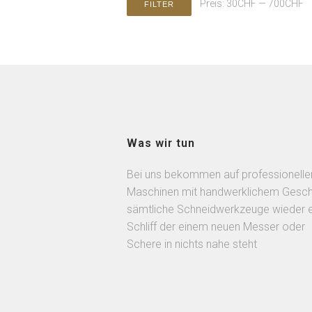
Preis:
30CHF
—
700CHF
FILTER
Was wir tun
Bei uns bekommen auf professionelle
Maschinen mit handwerklichem Gesch
sämtliche Schneidwerkzeuge wieder 
Schliff der einem neuen Messer oder
Schere in nichts nahe steht