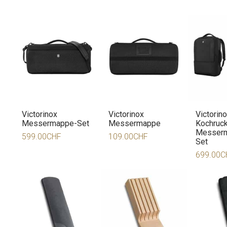
Victorinox
Victorinox
Victorin
Messermappe-Set
Messermappe
Kochruck
Messerm
599.00
CHF
109.00
CHF
Set
699.00
C