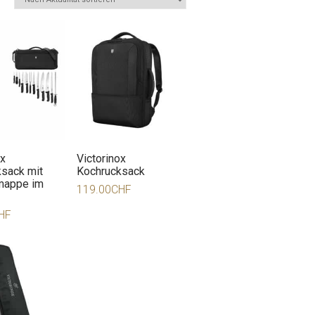
ox
Victorinox
sack mit
Kochrucksack
appe im
119.00
CHF
HF