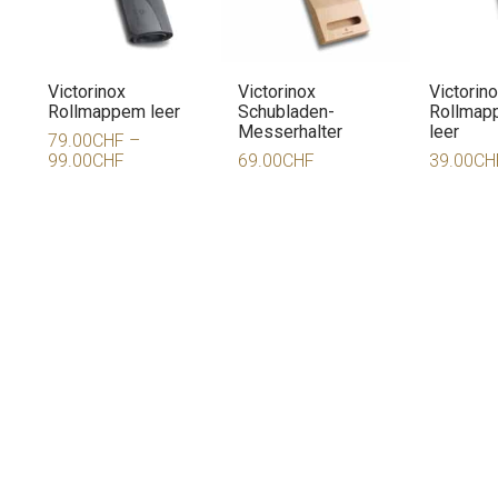
Victorinox
Victorinox
Victorin
Rollmappem leer
Schubladen-
Rollmapp
Messerhalter
leer
79.00
CHF
–
99.00
CHF
69.00
CHF
39.00
CH