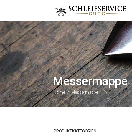
Messermappe
Home
Messermappe
/
PRODUKTKATEGORIEN