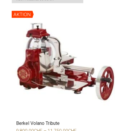
AKTION
Berkel Volano Tribute
9,800.00
CHF
–
11,750.00
CHF