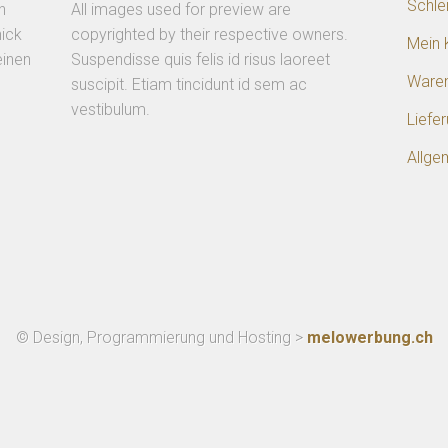
Schle
n
All images used for preview are
ick
copyrighted by their respective owners.
Mein 
einen
Suspendisse quis felis id risus laoreet
Ware
suscipit. Etiam tincidunt id sem ac
vestibulum.
Liefe
Allge
© Design, Programmierung und Hosting >
melowerbung.ch