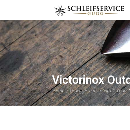
Victorinox Out
Home
Produkte
Victorinox Outdoor 
/
/