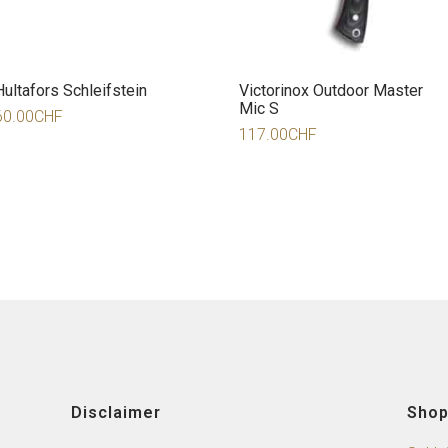
Hultafors Schleifstein
Victorinox Outdoor Master
Mic S
60.00
CHF
117.00
CHF
Disclaimer
Sho