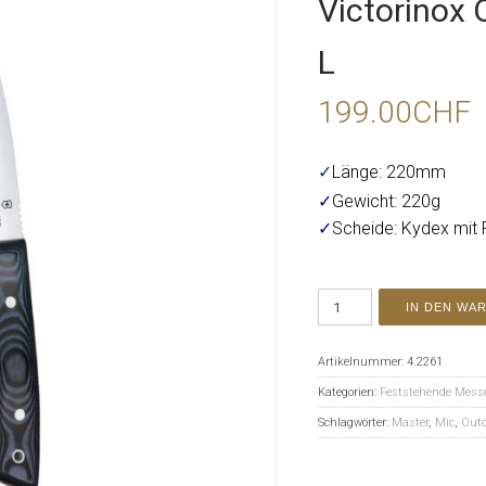
Victorinox 
L
199.00
CHF
✓
Länge: 220mm
✓
Gewicht: 220g
✓
Scheide: Kydex mit 
IN DEN WA
Artikelnummer:
4.2261
Kategorien:
Feststehende Mess
Schlagwörter:
Master
,
Mic
,
Outd