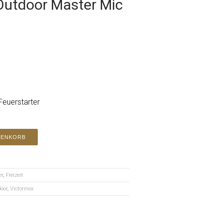
Outdoor Master Mic
Feuerstarter
RENKORB
er
,
Freizeit
oor
,
Victorinox