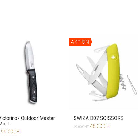
AKTION
Victorinox Outdoor Master
SWIZA D07 SCISSORS
Mic L
48.00
CHF
69.00
CHF
199.00
CHF