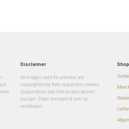
Disclaimer
Sho
Schle
n
All images used for preview are
ick
copyrighted by their respective owners.
Mein 
einen
Suspendisse quis felis id risus laoreet
Ware
suscipit. Etiam tincidunt id sem ac
vestibulum.
Liefe
Allge