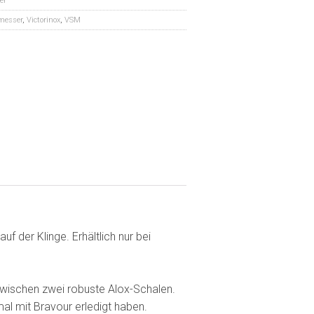
er
messer
,
Victorinox
,
VSM
 der Klinge. Erhältlich nur bei
 zwischen zwei robuste Alox-Schalen.
mal mit Bravour erledigt haben.