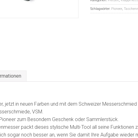
Kategorien:
Freizeit
,
Klappmess
Schlagwörter:
Pioneer
,
Taschen
ormationen
 jetzt in neuen Farben und mit dem Schweizer Messerschmied auf
esserschmiede, VSM.
n Pioneer zum Besondern Geschenk oder Sammlerstück.
tenmesser packt dieses stylische Multi-Tool all seine Funktionen
t sich sogar noch besser an, wenn Sie damit Ihre Aufgabe wieder 