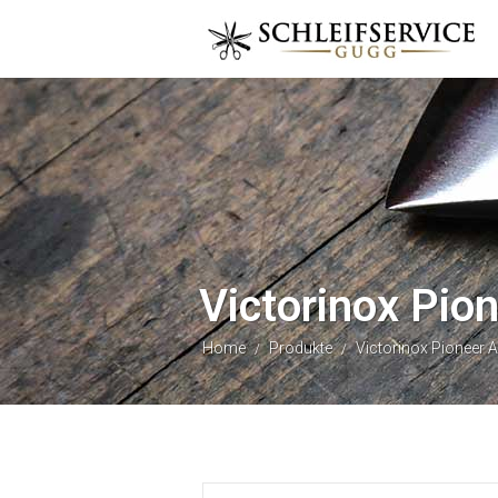
Victorinox Pio
Home
Produkte
Victorinox Pioneer 
/
/