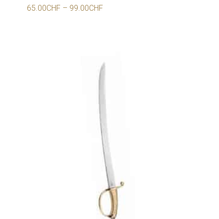
65.00
CHF
–
99.00
CHF