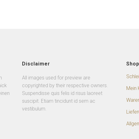
Disclaimer
Sho
Schle
n
All images used for preview are
ick
copyrighted by their respective owners.
Mein 
einen
Suspendisse quis felis id risus laoreet
Ware
suscipit. Etiam tincidunt id sem ac
vestibulum.
Liefe
Allge