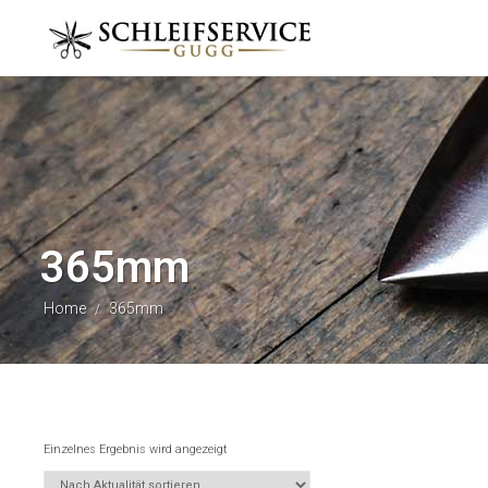
365mm
Home
365mm
/
Einzelnes Ergebnis wird angezeigt