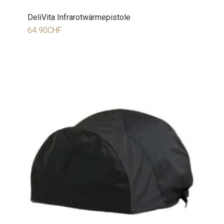
DeliVita Infrarotwärmepistole
64.90
CHF