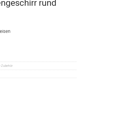
engeschirr rund
seisen
-Zubehör