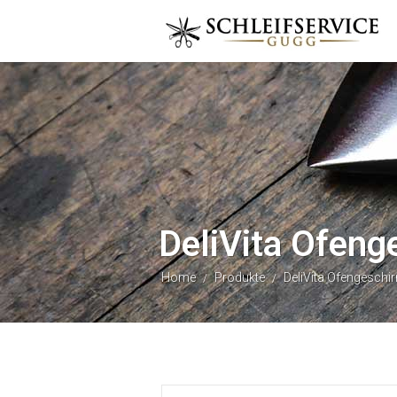
DeliVita Ofeng
Home
Produkte
DeliVita Ofengeschir
/
/