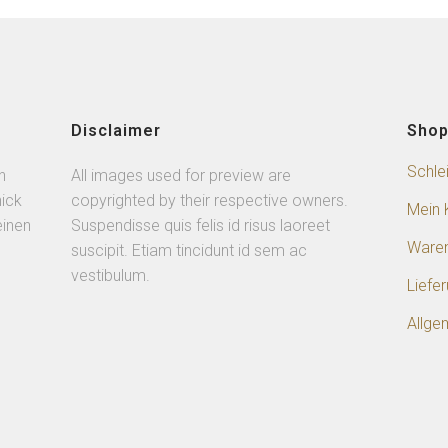
Disclaimer
Sho
Schle
n
All images used for preview are
ick
copyrighted by their respective owners.
Mein 
einen
Suspendisse quis felis id risus laoreet
Ware
suscipit. Etiam tincidunt id sem ac
vestibulum.
Liefe
Allge