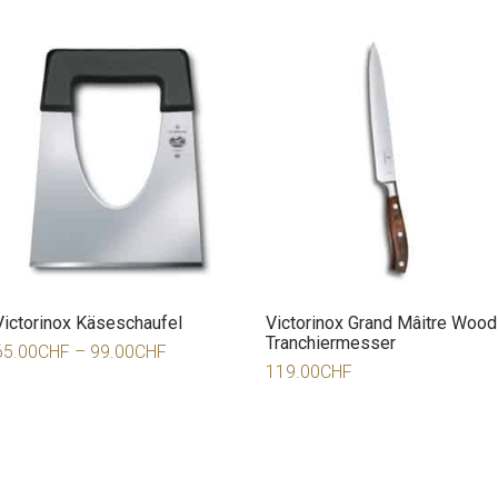
Victorinox Käseschaufel
Victorinox Grand Mâitre Wood
Tranchiermesser
65.00
CHF
–
99.00
CHF
119.00
CHF