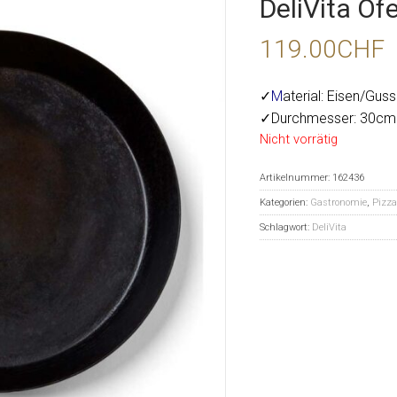
DeliVita Of
119.00
CHF
✓
M
aterial: Eisen/Gus
✓Durchmesser: 30cm
Nicht vorrätig
Artikelnummer:
162436
Kategorien:
Gastronomie
,
Pizza
Schlagwort:
DeliVita